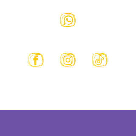
55 5087 8976
Sólo para mensajes
@fundacioncassavaroots