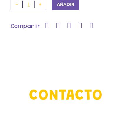
-
+
AÑADIR
Compartir:
CONTACTO
www.fundacioncassavaroots.org
contacto@fundacioncassavaroots.org