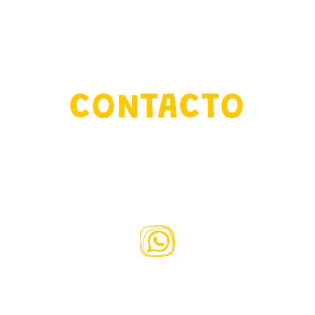
CONTACTO
www.fundacioncassavaroots.org
contacto@fundacioncassavaroots.org
55 5087 8976
Sólo para mensajes