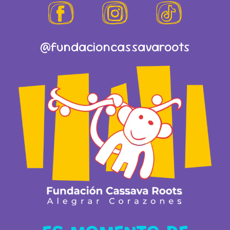
@fundacioncassavaroots